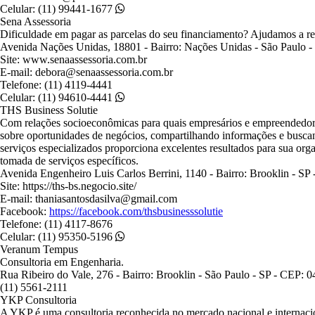
Celular: (11) 99441-1677
Sena Assessoria
Dificuldade em pagar as parcelas do seu financiamento? Ajudamos a red
Avenida Nações Unidas, 18801 - Bairro: Nações Unidas - São Paulo 
Site: www.senaassessoria.com.br
E-mail: debora@senaassessoria.com.br
Telefone: (11) 4119-4441
Celular: (11) 94610-4441
THS Business Solutie
Com relações socioeconômicas para quais empresários e empreendedores
sobre oportunidades de negócios, compartilhando informações e busca
serviços especializados proporciona excelentes resultados para sua org
tomada de serviços específicos.
Avenida Engenheiro Luis Carlos Berrini, 1140 - Bairro: Brooklin - S
Site: https://ths-bs.negocio.site/
E-mail: thaniasantosdasilva@gmail.com
Facebook:
https://facebook.com/thsbusinesssolutie
Telefone: (11) 4117-8676
Celular: (11) 95350-5196
Veranum Tempus
Consultoria em Engenharia.
Rua Ribeiro do Vale, 276 - Bairro: Brooklin - São Paulo - SP - CEP: 
(11) 5561-2111
YKP Consultoria
A YKP é uma consultoria reconhecida no mercado nacional e internacion