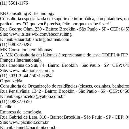
(11) 5561-1176
EB Consulting & Technology
Consultoria especializada em suporte de informática, computadores, no
particulares. "O que você precisa, feito por quem sabe fazer!"
Rua George Ohm, 230 - Bairro: Brooklin - São Paulo - SP - CEP: 04
Site: www.itsites.wix.com/ebconsulting
E-mail: eduardobianchi@hotmail.com
(11) 9.8037-0287
MK Consultoria em Idiomas
A .MK Consultoria em Idiomas é representante do teste TOEFL® ITP
Français International).
Rua Carolina do Sul, 74 - Bairro: Brooklin - São Paulo - SP - CEP: 0
Site: www.mkidiomas.com.br
(11) 5031-3244 / 5031-6384
Organizelda
Consultoria de Organização de residências (closets, cozinhas, banheiros
Rua Pensilvânia, 1342 - Bairro: Brooklin - São Paulo - SP - CEP: 045
E-mail: organizelda@yahoo.com.br
(11) 9.8837-0550
Pacilioit
Empresa de tecnologia.
Rua Gabriel de Lara, 310 - Bairro: Brooklin - São Paulo - SP - CEP: 
Site: www.pacilioit.com.br
E-mail: daniel@pacilioit.com.br