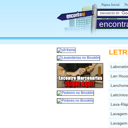
|
Página Inicial
No
encontr
LETRA
Laboratór
Lan Hous
Lanchone
Laticínio
Lava-Ráp
Lavagem 
Lavagem 