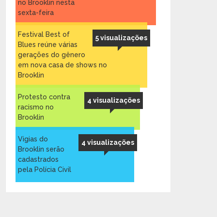
no Brooklin nesta
sexta-feira
Festival Best of
5 visualizações
Blues reúne várias
gerações do gênero
em nova casa de shows no
Brooklin
Protesto contra
4 visualizações
racismo no
Brooklin
Vigias do
4 visualizações
Brooklin serão
cadastrados
pela Polícia Civil