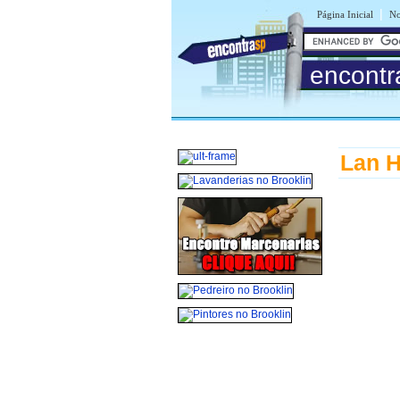
|
Página Inicial
No
encontr
Lan H