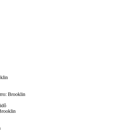
klin
rro: Brooklin
idô
Brooklin
n