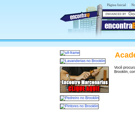
|
Página Inicial
No
encontra
Acade
Você procur
Brooklin, co