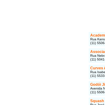
Academi
Rua Kansa
(11) 5506
Associa
Rua Nebra
(11) 5041
Curves 
Rua Isabel
(11) 5533
Godói Ji
Avenida N
(11) 5506
Squash 
Rua José 