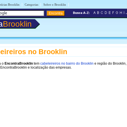
|
|
|
tícias Brooklin
Categorias
Sobre o Brooklin
a
Brooklin
eireiros no Brooklin
a o
EncontraBrooklin
tem
cabeleireiros no bairro do Brooklin
e região do Brooklin
 EncontraBrooklin e localização das empresas.