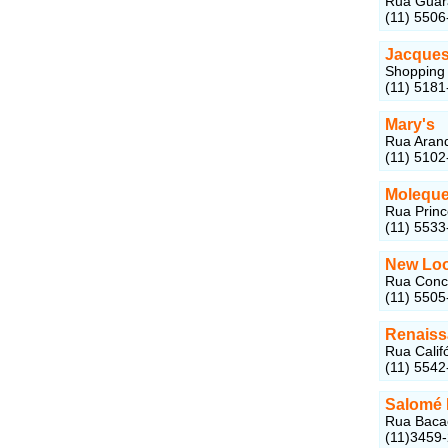
Rua Guara
(11) 5506
Jacques
Shopping 
(11) 5181
Mary's
Rua Arand
(11) 5102
Moleque
Rua Prince
(11) 5533
New Loo
Rua Conce
(11) 5505
Renaiss
Rua Califó
(11) 5542
Salomé 
Rua Bacae
(11)3459