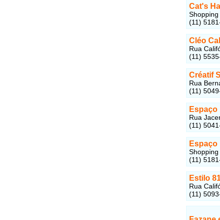
Cat's Ha
Shopping 
(11) 5181
Cléo Cab
Rua Califó
(11) 5535
Créatif 
Rua Berna
(11) 5049
Espaço B
Rua Jacer
(11) 5041
Espaço 
Shopping 
(11) 5181
Estilo 8
Rua Califó
(11) 509
Fazane 