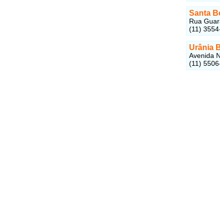
Santa B
Rua Guara
(11) 3554
Urânia B
Avenida N
(11) 5506