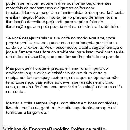
podem ser encontrados em diversos formatos, diferentes
materiais de acabamento e algumas coifas com
funcionalidades a mais. Uma funcionalidade incorporada à coifa
é a iluminação. Muito importante no preparo de alimentos, a
iluminação da coifa é projetada para suprir a falta de
iluminação gerada pela própria coifa ao obstruir a luz do teto.
Se você deseja instalar a sua coifa no modo exaustor, você
precisa verificar se na sua casa ou apartamento possui uma
saída de ar externa. Pois nesse modo, a coifa suga a fumaça e
joga a fumaça para fora do ambiente, para isso você precisa de
um duto de exaustão, que pode ter saída pelo teto ou parede.
Mas por quê? Porquê é preciso eliminar o ar impuro do
ambiente, o que exige a existência de um duto entre o
equipamento e o espaço externo, coisa que o depurador não
tem. Esses equipamentos só devem ser usados em último
caso, quando não é mesmo possível a instalação de uma coifa
com duto.
Manter a coifa sempre limpa, com filtros em boas condições,
livre de crostas de gordura, é muito importante para que ela
tenha uma longa vida.
Vizinhos do
EncontraBrooklin: Coifas
na região: