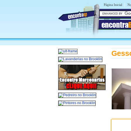
|
Página Inicial
No
encontra
Gesso