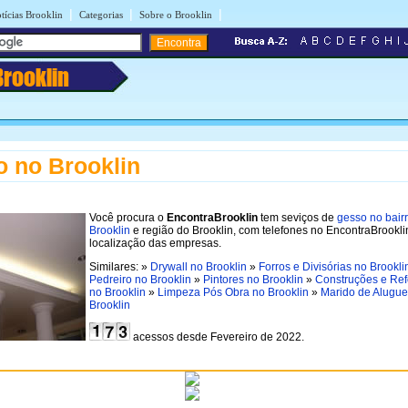
|
|
|
tícias Brooklin
Categorias
Sobre o Brooklin
Brooklin
 no Brooklin
Você procura o
EncontraBrooklin
tem seviços de
gesso no bair
Brooklin
e região do Brooklin, com telefones no EncontraBrookli
localização das empresas.
Similares: »
Drywall no Brooklin
»
Forros e Divisórias no Brookli
Pedreiro no Brooklin
»
Pintores no Brooklin
»
Construções e Re
no Brooklin
»
Limpeza Pós Obra no Brooklin
»
Marido de Alugue
Brooklin
acessos desde Fevereiro de 2022.