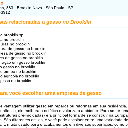
so
na, 883 - Brooklin Novo - São Paulo - SP
-3912
sas relacionadas a
gesso no Brooklin
o brooklin sp
a no brooklin
uras no brooklin
ura de gesso no brooklin
esa de gesso no brooklin
ica de gesso no brooklin
ração em gesso brooklin
o gesso no brooklin
o em pó no brooklin
o agricola no brooklin
 gesso no brooklin
para você escolher uma empresa de gesso
e vantagem utilizar gesso em reparos ou reformas em sua residência,
onômico, ele melhora a estética e valoriza o ambiente. Para se ter uma
(estruturas pré-moldadas) é a principal forma de se construir na Europ
. São diferentes estilos, e você pode escolher entre uma variedade d
s. É muito usado para o acabamentos em diversas superfícies, como 