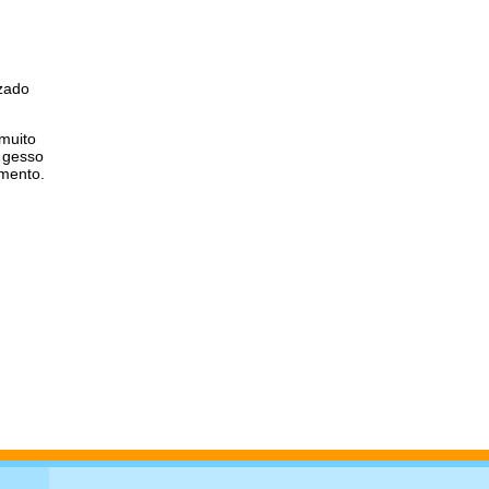
izado
 muito
e gesso
imento.