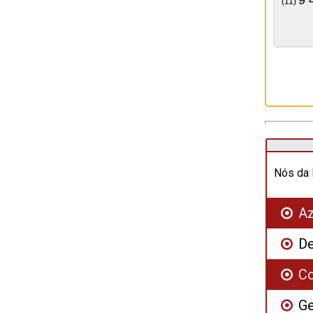
(11)
Nós da
Az
De
Co
Ge