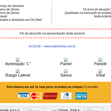
rviço de Gesseiro
nca de Gesso
19 anos de atuação 
rros de Gesso
Qualidade na execução do projet
ywall
Sede própri
redes e divisórias em Dry Wall
5% de desconto na apresentação deste anúncio
ACESSE > www.arteeforma.com.br
Iluminação "L"
Painel
Parede
Rasgo Lateral
Sanca
Vitral
Parcelamos em até 3x sem juros no boleto ou cheque!
(Consulte)
4938-6114
3766-2254