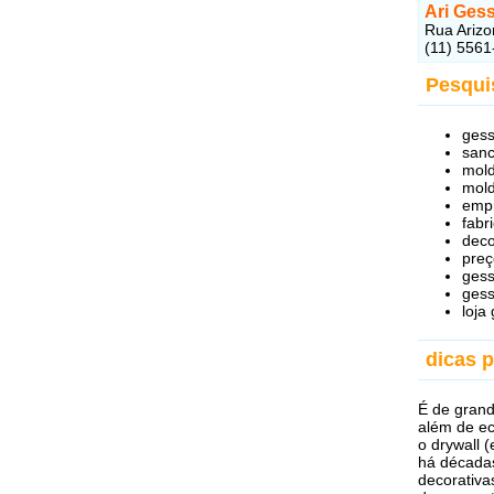
Ari Ges
Rua Arizo
(11) 5561
Pesqui
gess
sanc
mold
mold
empr
fabr
deco
preç
gess
gess
loja
dicas 
É de grand
além de ec
o drywall 
há décadas
decorativa