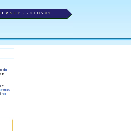
ro do
n e
n
»
formas
l no