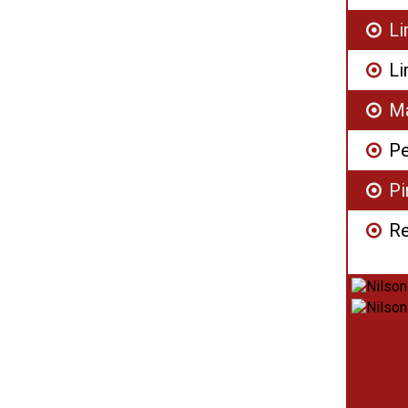
L
Li
Ma
Pe
Pi
R