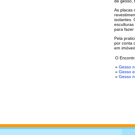
de gesso, 
As placas 
revestimen
isolantes.
esculturas
para fazer 
Pela pratic
por conta 
em imóveis
O Encontr
»
Gesso n
»
Gesso 
»
Gesso n