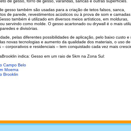
teto de gesso, forro de gesso, varandas, sancas e outras superfícies.
de gesso também são usadas para a criação de tetos falsos, sanca,
tos de parede, revestimentos acústicos ou à prova de som e camadas
 Gesso também é utilizado em diversos meios artísticos, em molduras,
 ou servindo como molde. O gesso acartonado ou drywall é o mais util
paredes e divisórias.
idade, pelas diferentes possibilidades de aplicação, pelo baixo custo e
das novas tecnologias e aumento da qualidade dos materiais, o uso d
 – corporativos e residenciais – tem conquistado cada vez mais cresc
aBrooklin indica: Gesso em um raio de 5km na Zona Sul:
o Campo Belo
em Moema
o Brooklin