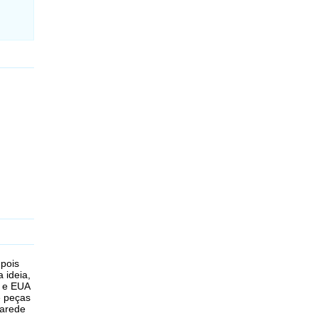
 pois
 ideia,
a e EUA
e peças
parede