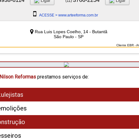
Ligar
Ligar
(11)
ACESSE > www.arteeforma.com.br
Rua Luis Lopes Coelho, 14 - Butantã
São Paulo - SP
Cliente EBR - 
Nilson Reformas
prestamos serviços de:
ulejistas
molições
nstrução
sseiros