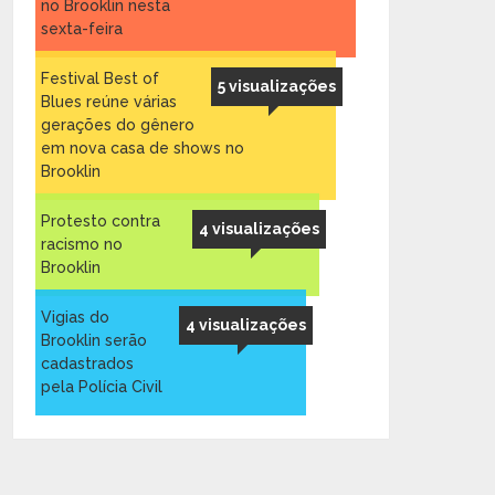
no Brooklin nesta
sexta-feira
Festival Best of
5 visualizações
Blues reúne várias
gerações do gênero
em nova casa de shows no
Brooklin
Protesto contra
4 visualizações
racismo no
Brooklin
Vigias do
4 visualizações
Brooklin serão
cadastrados
pela Polícia Civil