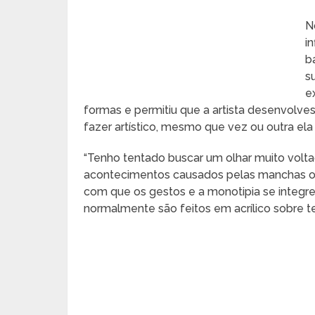
N
i
b
s
e
formas e permitiu que a artista desenvolves
fazer artístico, mesmo que vez ou outra ela a
“Tenho tentado buscar um olhar muito volt
acontecimentos causados pelas manchas oca
com que os gestos e a monotipia se integre
normalmente são feitos em acrílico sobre tel