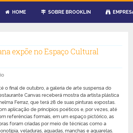
HOME
SOBRE BROOKLIN
EMPRES
aiana expõe no Espaço Cultural
io
té o final de outubro, a galeria de arte suspensa do
estaurante Canvas receberá mostra da artista plástica
helma Ferraz, que terá 28 de suas pinturas expostas.
om aplicação de princípios poéticos e, por vezes, até
om referências formais, em um espaço pictórico, as
bras foram criadas por meio de técnicas como a
onotipia, veladuras, aguadas, manchas e aquarelas.