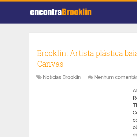
Brooklin: Artista plástica b
Canvas
Notícias Brooklin
Nenhum comentár
A
R
T
C
c
o
m