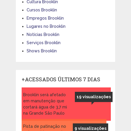
Cultura Brooklin
Cursos Brooklin
Empregos Brooklin
Lugares no Brooklin
Notícias Brooklin
Serviços Brooklin
Shows Brooklin
+ACESSADOS ÚLTIMOS 7 DIAS
Brooklin será afetado
19 visualizações
em manutenção que
cortará água de 3,7 mi
na Grande São Paulo
Pista de patinação no
9 visualizações