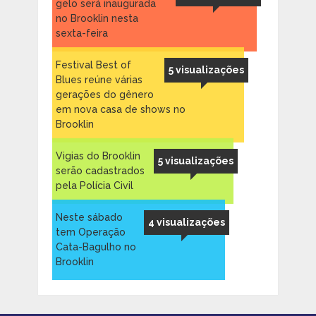
gelo será inaugurada
no Brooklin nesta
sexta-feira
Festival Best of
5 visualizações
Blues reúne várias
gerações do gênero
em nova casa de shows no
Brooklin
Vigias do Brooklin
5 visualizações
serão cadastrados
pela Polícia Civil
Neste sábado
4 visualizações
tem Operação
Cata-Bagulho no
Brooklin