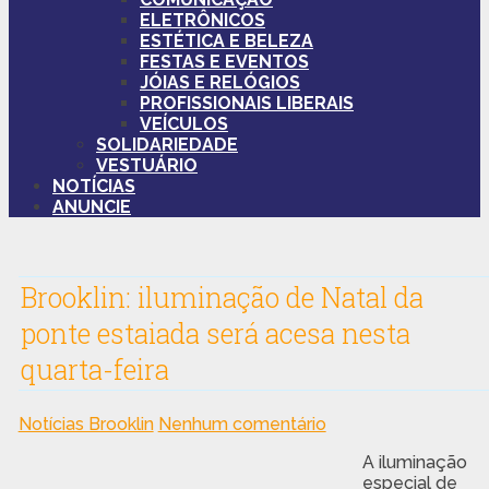
ELETRÔNICOS
ESTÉTICA E BELEZA
FESTAS E EVENTOS
JÓIAS E RELÓGIOS
PROFISSIONAIS LIBERAIS
VEÍCULOS
SOLIDARIEDADE
VESTUÁRIO
NOTÍCIAS
ANUNCIE
Brooklin: iluminação de Natal da
ponte estaiada será acesa nesta
quarta-feira
Notícias Brooklin
Nenhum comentário
A iluminação
especial de