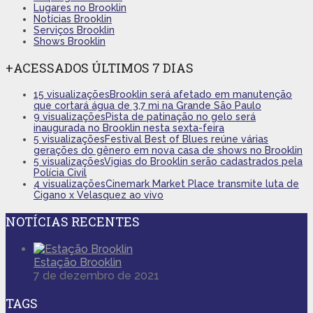
Lugares no Brooklin
Notícias Brooklin
Serviços Brooklin
Shows Brooklin
+ACESSADOS ÚLTIMOS 7 DIAS
15 visualizações
Brooklin será afetado em manutenção
que cortará água de 3,7 mi na Grande São Paulo
9 visualizações
Pista de patinação no gelo será
inaugurada no Brooklin nesta sexta-feira
5 visualizações
Festival Best of Blues reúne várias
gerações do gênero em nova casa de shows no Brooklin
5 visualizações
Vigias do Brooklin serão cadastrados pela
Polícia Civil
4 visualizações
Cinemark Market Place transmite luta de
Cigano x Velasquez ao vivo
NOTÍCIAS RECENTES
Estação Brooklin
7 de dezembro de 2021
TAGS