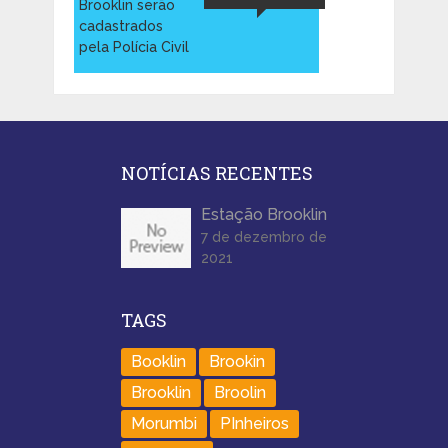
Brooklin serão
cadastrados
pela Polícia Civil
NOTÍCIAS RECENTES
Estação Brooklin
7 de dezembro de
2021
TAGS
Booklin
Brookin
Brooklin
Broolin
Morumbi
PInheiros