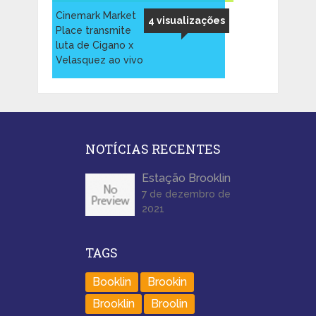
Cinemark Market
4 visualizações
Place transmite
luta de Cigano x
Velasquez ao vivo
NOTÍCIAS RECENTES
Estação Brooklin
7 de dezembro de
2021
TAGS
Booklin
Brookin
Brooklin
Broolin