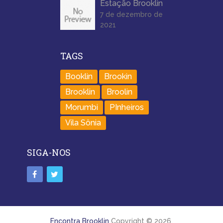
Estação Brooklin
7 de dezembro de
2021
TAGS
Booklin
Brookin
Brooklin
Broolin
Morumbi
PInheiros
Vila Sônia
SIGA-NOS
Encontra Brooklin
Copyright © 2026.