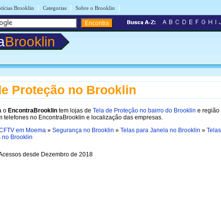
|
|
|
tícias Brooklin
Categorias
Sobre o Brooklin
a
Brooklin
de Proteção no Brooklin
a o
EncontraBrooklin
tem lojas de
Tela de Proteção no bairro do Brooklin
e região
m telefones no EncontraBrooklin e localização das empresas.
CFTV em Moema
»
Segurança no Brooklin
»
Telas para Janela no Brooklin
»
Telas
 no Brooklin
cessos desde Dezembro de 2018