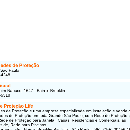
 Redes de Proteção
- São Paulo
-4248
isual
im Nabuco, 1647 - Bairro: Brooklin
-5318
e Proteção Life
des de Proteção é uma empresa especializada em instalação e venda 
edes de Proteção em toda Grande São Paulo, com Rede de Proteção 
ede de Proteção para Janela , Casas, Residências e Comerciais, as
es de, Rede para Piscinas
rapes, s/n - Bairro: Brooklin Paulista - São Paulo - SP - CEP: 00456-