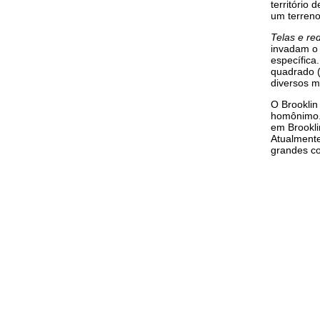
território
um terreno
Telas e re
invadam o 
específica
quadrado (
diversos m
O Brooklin
homônimo. 
em Brooklin
Atualmente
grandes co