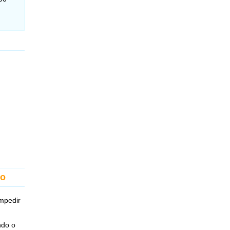
ão
impedir
ndo o