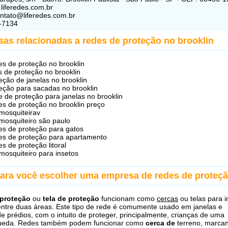
.liferedes.com.br
ontato@liferedes.com.br
-7134
sas relacionadas a redes de proteção no brooklin
s de proteção no brooklin
s de proteção no brooklin
eção de janelas no brooklin
eção para sacadas no brooklin
 de proteção para janelas no brooklin
s de proteção no brooklin preço
 mosquiteirav
 mosquiteiro são paulo
s de proteção para gatos
s de proteção para apartamento
s de proteção litoral
 mosquiteiro para insetos
para você escolher uma empresa de redes de proteç
proteção
ou
tela de proteção
funcionam como
cercas
ou telas para 
 entre duas áreas. Este tipo de rede é comumente usado em janelas e
e prédios, com o intuito de proteger, principalmente, crianças de uma
queda. Redes também podem funcionar como
cerca de
terreno, marca