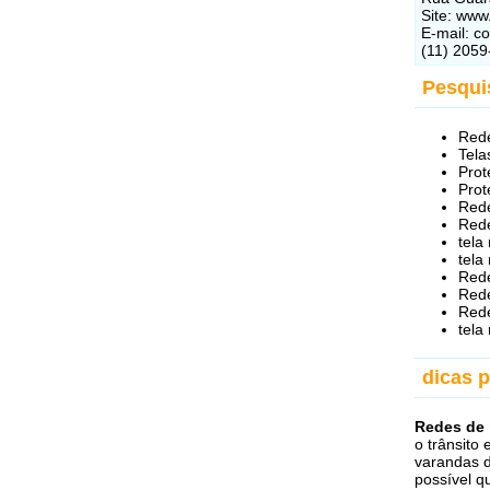
Site: www
E-mail: c
(11) 2059
Pesqui
Rede
Tela
Prot
Prot
Rede
Rede
tela
tela
Rede
Rede
Rede
tela
dicas 
Redes de 
o trânsito
varandas d
possível 