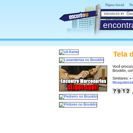
|
Página Inicial
No
encontr
Tela 
Você procur
Brooklin, co
Similares: »
Mosquiteiras
A