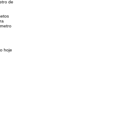
etro de
setos
ra
 metro
o hoje