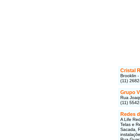
Cristal
Brooklin 
(11) 2682
Grupo V
Rua Joaqu
(11) 5542
Redes d
A Life Re
Telas e R
Sacada, R
instalaçõ
Rua Guara