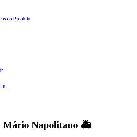
icos do Brooklin
n
in
klin
 Mário Napolitano 🚑