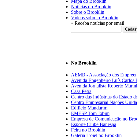
Mapa do Brooklin
Notícias do Brooklin
Sobre o Brooklin
Vídeos sobre o Brooklin
» Receba notícias por email
No Brooklin
AEMB - Associação dos Empreen
Avenida Engenheiro Luís Carlos B
Avenida Jornalista Roberto Marin
Casa Petra
Centro das Indústrias do Estado 
Centro Empresarial Nações Unida
Edifício Mandarim
EMESP Tom Jobim
Empresa de Comunicação no Bro
Esporte Clube Banespa
Feira no Brooklin
Galeria L'oiel no Brooklin